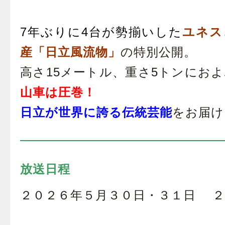
7年ぶりに4台が勢揃いした
ユネス
産「日立風流物」
の
特別公開。
高さ15メートル、重さ5トンにお
山車は圧巻！
日立が世界に誇る伝統芸能
をお届け
放送日程
２０２６年５月３０日・３１日 ２