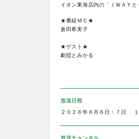
イオン東海店内の「ＪＷＡＹと
★番組ＭＣ★
倉田希実子
★ゲスト★
劇団とみかる
放送日程
２０２６年６月６日・７日 １
放送チャンネル