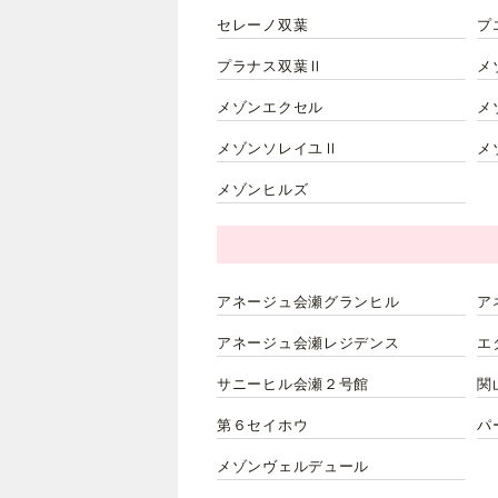
セレーノ双葉
プ
プラナス双葉Ⅱ
メ
メゾンエクセル
メ
メゾンソレイユⅡ
メ
メゾンヒルズ
アネージュ会瀬グランヒル
ア
アネージュ会瀬レジデンス
エ
サニーヒル会瀬２号館
関
第６セイホウ
パ
メゾンヴェルデュール