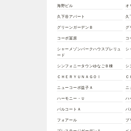
海野ビル
オ
久下谷アパート
久
グリーンガーデンＢ
グ
コーポ冨原
コ
シャーメゾンパークハウスプレリュ
シ
ード
シンフォニータウンゆなごＢ棟
シ
ＣＨＥＲＹＵＮＡＧＯⅠ
Ｃ
ニューコーポ益子Ａ
ニ
ハーモニー・Ｕ
ハ
パルコートＡ
パ
フォアール
プ