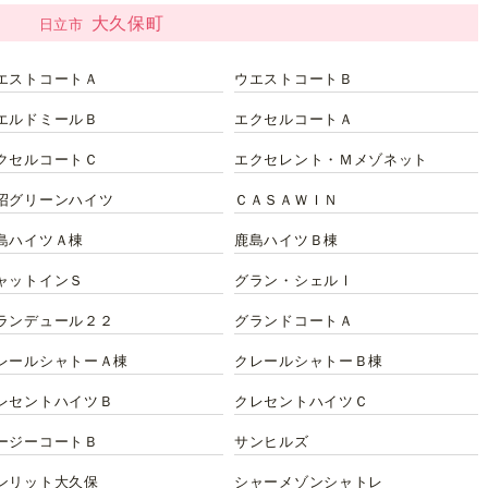
大久保町
日立市
エストコートＡ
ウエストコートＢ
エルドミールＢ
エクセルコートＡ
クセルコートＣ
エクセレント・Ｍメゾネット
沼グリーンハイツ
ＣＡＳＡＷＩＮ
島ハイツＡ棟
鹿島ハイツＢ棟
ャットインＳ
グラン・シェルⅠ
ランデュール２２
グランドコートＡ
レールシャトーＡ棟
クレールシャトーＢ棟
レセントハイツＢ
クレセントハイツＣ
ージーコートＢ
サンヒルズ
ンリット大久保
シャーメゾンシャトレ