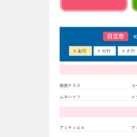
日立市
あ行
か行
さ行
相賀テラス
コ
ムネハイツ
メ
アミティエＡ
ア