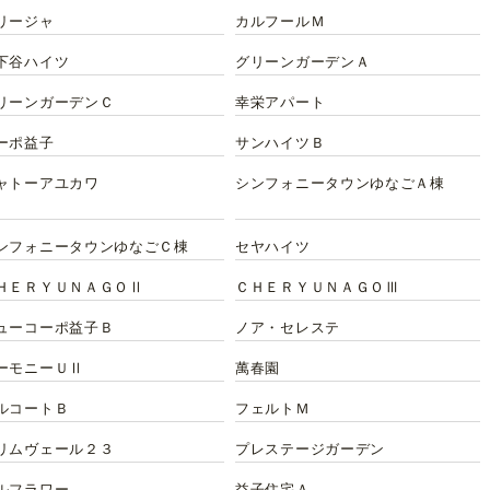
リージャ
カルフールＭ
下谷ハイツ
グリーンガーデンＡ
リーンガーデンＣ
幸栄アパート
ーポ益子
サンハイツＢ
ャトーアユカワ
シンフォニータウンゆなごＡ棟
ンフォニータウンゆなごＣ棟
セヤハイツ
ＨＥＲＹＵＮＡＧＯⅡ
ＣＨＥＲＹＵＮＡＧＯⅢ
ューコーポ益子Ｂ
ノア・セレステ
ーモニーＵⅡ
萬春園
ルコートＢ
フェルトＭ
リムヴェール２３
プレステージガーデン