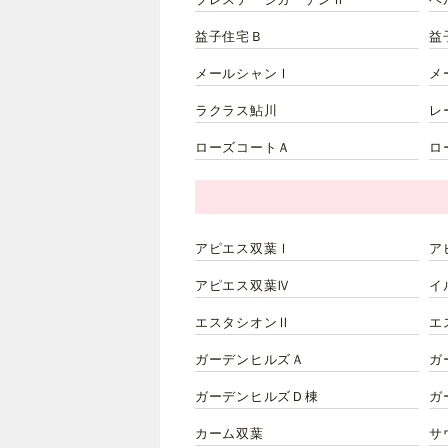
プレステージガーデンⅡ
ベ
益子住宅Ｂ
益
メールシャンⅠ
メ
ラクラス鮎川
レ
ローズコートＡ
ロ
アピエス双葉Ⅰ
ア
アピエス双葉Ⅳ
イ
エスタシオンⅡ
エ
ガーデンヒルズＡ
ガ
ガーデンヒルズＤ棟
ガ
カーム双葉
サ