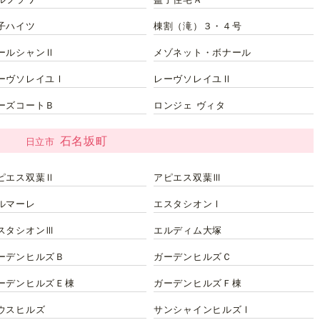
ルフラワー
益子住宅Ａ
子ハイツ
棟割（滝）３・４号
ールシャンⅡ
メゾネット・ボナール
ーヴソレイユⅠ
レーヴソレイユⅡ
ーズコートＢ
ロンジェ ヴィタ
石名坂町
日立市
ピエス双葉Ⅱ
アピエス双葉Ⅲ
ルマーレ
エスタシオンⅠ
スタシオンⅢ
エルディム大塚
ーデンヒルズＢ
ガーデンヒルズＣ
ーデンヒルズＥ棟
ガーデンヒルズＦ棟
ウスヒルズ
サンシャインヒルズⅠ