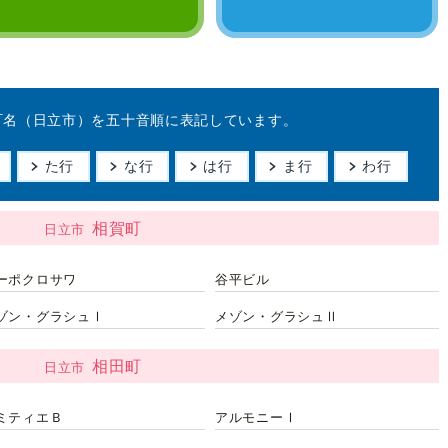
町名（日立市）を五十音順に表記しています。
た行
な行
は行
ま行
わ行
相賀町
日立市
ーポクロサワ
谷平ビル
ゾン・グラシュⅠ
メゾン・グラシュⅡ
相田町
日立市
ミティエＢ
アルモニーⅠ