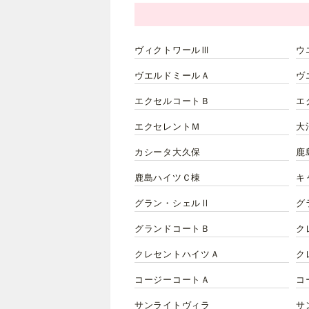
ヴィクトワールⅢ
ウ
ヴエルドミールＡ
ヴ
エクセルコートＢ
エ
エクセレントＭ
大
カシータ大久保
鹿
鹿島ハイツＣ棟
キ
グラン・シェルⅡ
グ
グランドコートＢ
ク
クレセントハイツＡ
ク
コージーコートＡ
コ
サンライトヴィラ
サ