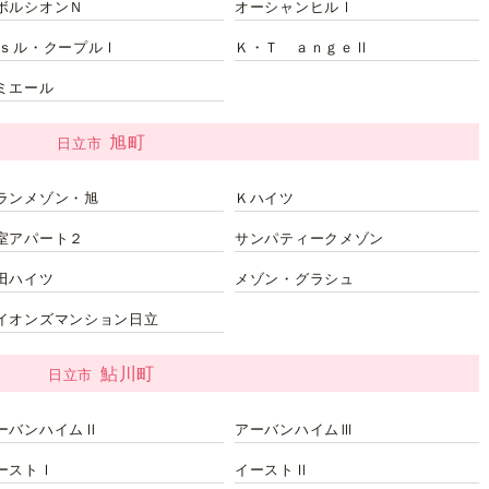
ボルシオンＮ
オーシャンヒルⅠ
’ｓル・クープルⅠ
Ｋ・Ｔ ａｎｇｅⅡ
ミエール
旭町
日立市
ランメゾン・旭
Ｋハイツ
室アパート２
サンパティークメゾン
田ハイツ
メゾン・グラシュ
イオンズマンション日立
鮎川町
日立市
ーバンハイムⅡ
アーバンハイムⅢ
ーストⅠ
イーストⅡ