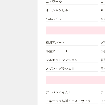
エトワール
エ
オーシャンヒルⅡ
Ｋ
ベルハイツ
ル
梅川アパート
グ
小室アパート１
小
シルエットマンション
須
メゾン・グラシュⅢ
ラ
アーバンハイムⅠ
ア
アネージュ鮎川イーストヴィラ
イ