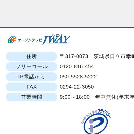
さい。
取得した個人情報の開示等及びお
本人からの求めにより、当社が本件
得した個人情報の利用目的の通知・
容の訂正・追加または削除・利用の
住所
〒317-0073 茨城県日立市幸町1
去・第三者提供記録の開示（「開示
フリーコール
0120-816-454
います。）に応じます。
IP電話から
050-5528-5222
開示等に応じる窓口は、下記の個人
FAX
0294-22-3050
窓口となります。
営業時間
9:00～18:00 年中無休(年末
個人情報に関する問い合わせ窓口
0120-816-454
（フリーコール）