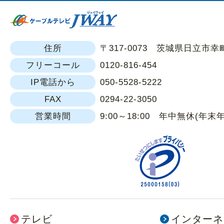
本人からの求めにより、当社が本件
得した個人情報の利用目的の通知・
容の訂正・追加または削除・利用の
住所
〒317-0073 茨城県日立市幸町1
去・第三者提供記録の開示（「開示
フリーコール
0120-816-454
います。）に応じます。
IP電話から
050-5528-5222
開示等に応じる窓口は、下記の個人
FAX
0294-22-3050
窓口となります。
営業時間
9:00～18:00 年中無休(年末
個人情報に関する問い合わせ窓口
0120-816-454
（フリーコール）
メールアドレス：
privacy@jway.co.
株式会社JWAY 個人情報に関する
テレビ
インターネ